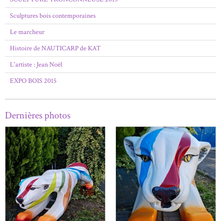
Sculptures bois contemporaines
Le marcheur
Histoire de NAUTICARP de KAT
L'artiste : Jean Noël
EXPO BOIS 2015
Dernières photos